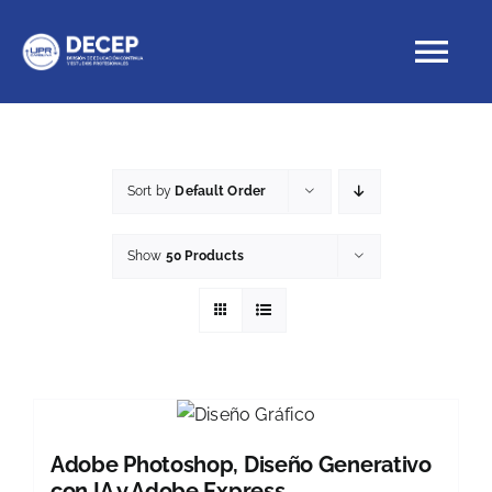
Skip
to
Tog
content
Nav
Educación Continua
Sort by
Default Order
Cursos con crédito
Show
50 Products
Proyectos Especiales
DECEP
Adobe Photoshop, Diseño Generativo
con IA y Adobe Express