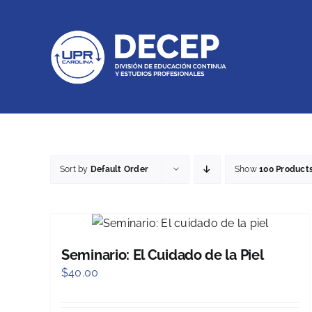
Skip
to
content
Sort by
Default Order
Show
100 Product
Seminario: El Cuidado de la Piel
$
40.00