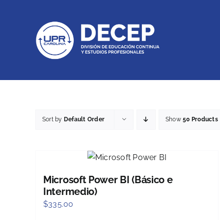
Skip
to
content
Sort by
Default Order
Show
50 Products
Microsoft Power BI (Básico e
Intermedio)
$
335.00