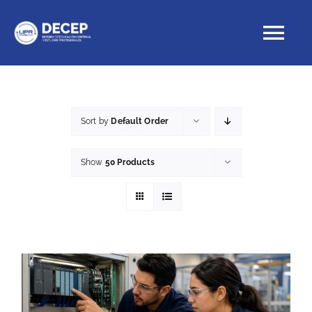
Skip
to
Tog
content
Nav
Educación Continua
Sort by
Default Order
Cursos con crédito
Show
50 Products
Proyectos Especiales
DECEP