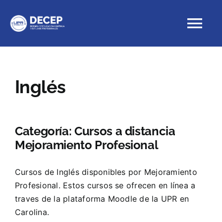
Skip
to
Tog
content
Nav
Educación Continua
Inglés
Cursos con crédito
Categoría:
Cursos a distancia
Proyectos Especiales
Mejoramiento Profesional
DECEP
Cursos de Inglés disponibles por Mejoramiento
Profesional. Estos cursos se ofrecen en línea a
traves de la plataforma Moodle de la UPR en
Carolina.