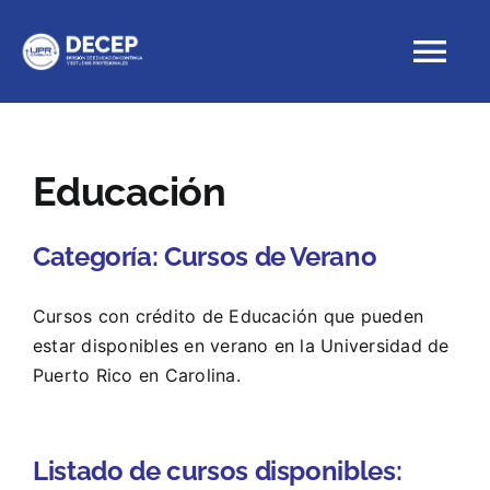
Skip
to
Tog
content
Nav
Educación Continua
Educación
Cursos con crédito
Categoría:
Cursos de Verano
Proyectos Especiales
Cursos con crédito de Educación que pueden
estar disponibles en verano en la Universidad de
DECEP
Puerto Rico en Carolina.
Listado de cursos disponibles: