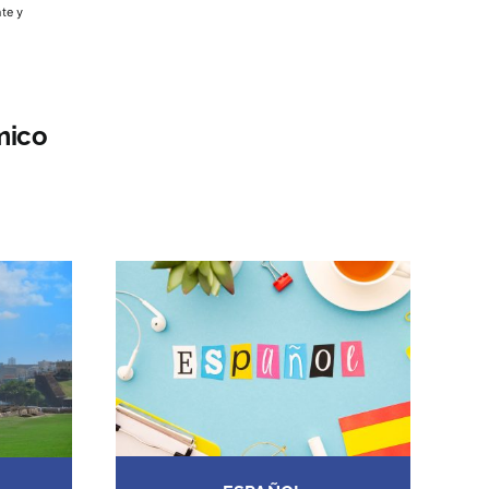
nte y
mico