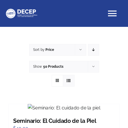
Skip
to
Tog
content
Nav
Educación Continua
Sort by
Price
Cursos con crédito
Show
50 Products
Proyectos Especiales
DECEP
Seminario: El Cuidado de la Piel