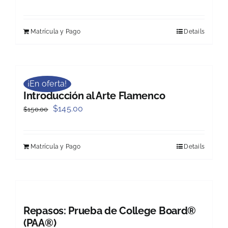
Matrícula y Pago
Details
¡En oferta!
Introducción al Arte Flamenco
Original
Current
$
145.00
$
150.00
price
price
was:
is:
Matrícula y Pago
Details
$150.00.
$145.00.
Repasos: Prueba de College Board®
(PAA®)