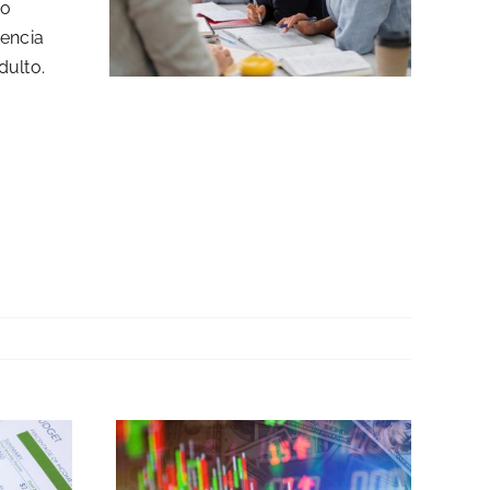
mo
tencia
dulto.