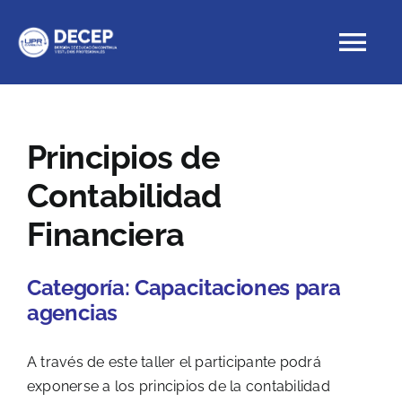
Skip
to
Tog
content
Nav
Educación Continua
Principios de
Contabilidad
Cursos con crédito
Financiera
Proyectos Especiales
Categoría:
Capacitaciones para
DECEP
agencias
A través de este taller el participante podrá
exponerse a los principios de la contabilidad