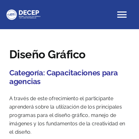
Skip
to
Tog
content
Nav
Educación Continua
Diseño Gráfico
Cursos con crédito
Categoría:
Capacitaciones para
agencias
Proyectos Especiales
A través de este ofrecimiento el participante
DECEP
aprenderá sobre la utilización de los principales
programas para el diseño gráfico, manejo de
imágenes y los fundamentos de la creatividad en
el diseño.