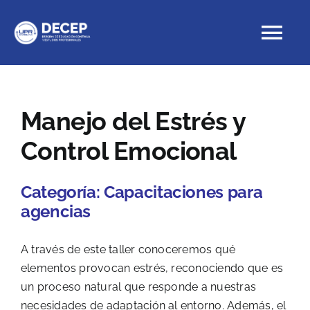
Skip
to
Tog
content
Nav
Educación Continua
Manejo del Estrés y
Control Emocional
Cursos con crédito
Categoría:
Capacitaciones para
Proyectos Especiales
agencias
DECEP
A través de este taller conoceremos qué
elementos provocan estrés, reconociendo que es
un proceso natural que responde a nuestras
necesidades de adaptación al entorno. Además, el