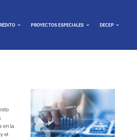
RÉDITO
PROYECTOS ESPECIALES
DECEP
esto
s
s en la
y el