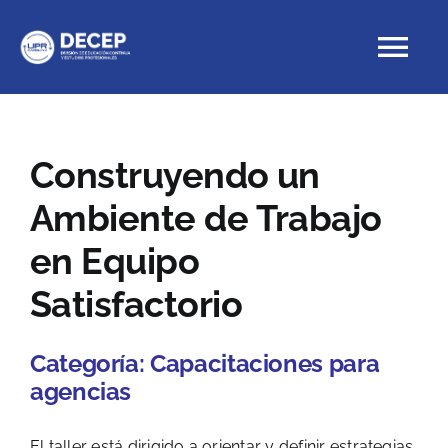
Skip
to
Tog
content
Nav
Educación Continua
Construyendo un
Ambiente de Trabajo
Cursos con crédito
en Equipo
Proyectos Especiales
Satisfactorio
DECEP
Categoría:
Capacitaciones para
agencias
El taller está dirigido a orientar y definir estrategias