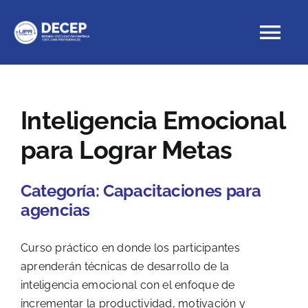
Skip
to
Tog
content
Nav
Educación Continua
Inteligencia Emocional
para Lograr Metas
Cursos con crédito
Categoría:
Capacitaciones para
Proyectos Especiales
agencias
DECEP
Curso práctico en donde los participantes
aprenderán técnicas de desarrollo de la
inteligencia emocional con el enfoque de
incrementar la productividad, motivación y